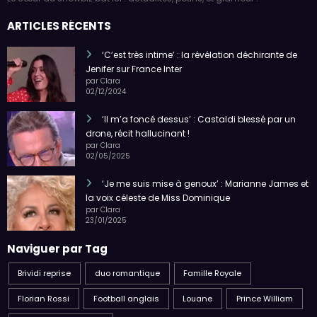
ARTICLES RÉCENTS
‘C’est très intime’ : la révélation déchirante de
Jenifer sur France Inter
par Clara
02/12/2024
‘Il m’a foncé dessus’ : Castaldi blessé par un
drone, récit hallucinant !
par Clara
02/05/2025
‘Je me suis mise à genoux’ : Marianne James et
la voix céleste de Miss Dominique
par Clara
23/01/2025
Naviguer par Tag
Brividi reprise
duo romantique
Famille Royale
Florian Rossi
Football anglais
Louane
Prince William