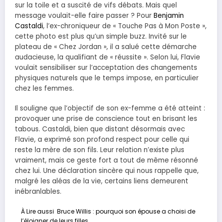
sur la toile et a suscité de vifs débats. Mais quel
message voulait-elle faire passer ? Pour
Benjamin
Castaldi
, l’ex-chroniqueur de « Touche Pas à Mon Poste »,
cette photo est plus qu’un simple buzz. Invité sur le
plateau de « Chez Jordan », il a salué cette démarche
audacieuse, la qualifiant de « réussite ». Selon lui, Flavie
voulait sensibiliser sur l’acceptation des changements
physiques naturels que le temps impose, en particulier
chez les femmes.
Il souligne que l’objectif de son ex-femme a été atteint :
provoquer une prise de conscience tout en brisant les
tabous. Castaldi, bien que distant désormais avec
Flavie, a exprimé son profond respect pour celle qui
reste la mère de son fils. Leur relation n’existe plus
vraiment, mais ce geste fort a tout de même résonné
chez lui. Une déclaration sincère qui nous rappelle que,
malgré les aléas de la vie, certains liens demeurent
inébranlables.
À Lire aussi
Bruce Willis : pourquoi son épouse a choisi de
l’éloigner de leurs filles