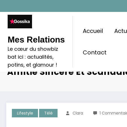
Aller
au
contenu
Accueil
Act
Mes Relations
Le cœur du showbiz
Contact
bat ici : actualités,
Christophe Willem Et Slim
potins, et glamour !
Amitié Sincère Et Scandal
Lifestyle
Télé
Clara
1 Commentai