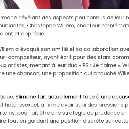
limane, révélant des aspects peu connus de leur r
oublantes, Christophe Willem, chanteur emblématiq
alent et apprécié.
Willem a évoqué son amitié et sa collaboration avec
eur-compositeur, ayant écrit pour des stars comme
deux artistes, menant à leur duo « PS : Je t’aime ».
ire une chanson, une proposition qui a touché Wille
tique,
Slimane fait actuellement face à une accus
é et hétérosexuel, affirme avoir subi des pressions 
rtains, pourrait être une stratégie de prudence en 
ire tout en gardant une position discrète sur cet