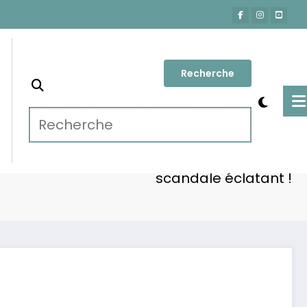
Accueil
Lifestyle
Willem et Slimane : entre amitié sincère et
scandale éclatant !