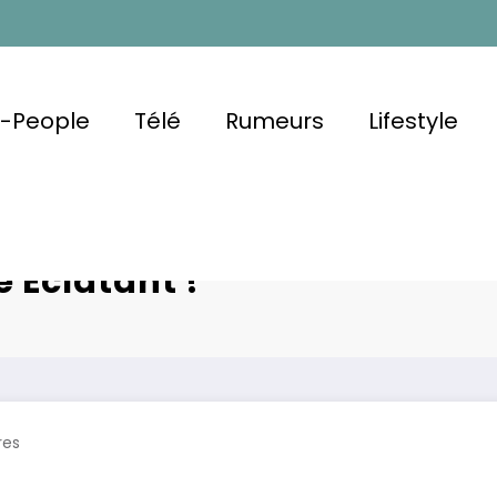
u-People
Télé
Rumeurs
Lifestyle
ane : Entre
Christophe 
e Éclatant !
res