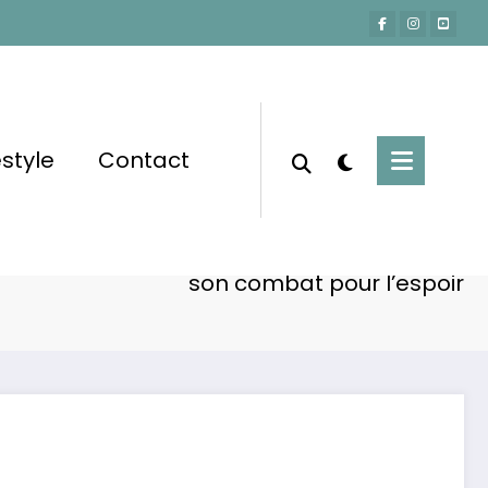
estyle
Contact
Accueil
Actu-People
wera : le retour de sa tumeur cérébrale et
son combat pour l’espoir