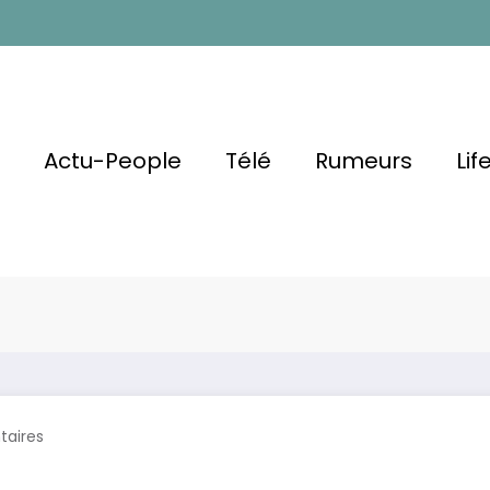
l
Actu-People
Télé
Rumeurs
Lif
e Retour De
Son Combat
Cindy Van Der Au
aires