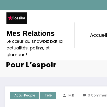
Aller
au
contenu
Mes Relations
Accuei
Le cœur du showbiz bat ici :
Cindy Van Der Auwera : L
actualités, potins, et
Sa Tumeur Cérébrale Et 
glamour !
Pour L’espoir
Actu-People
Télé
M.R
0 Comment