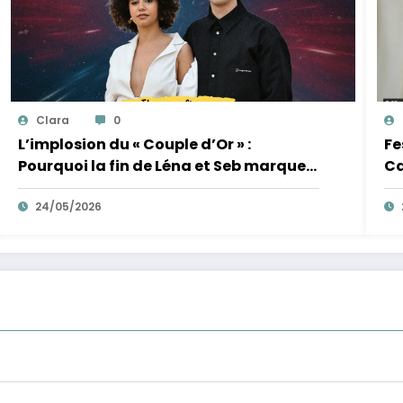
Clara
0
L’implosion du « Couple d’Or » :
Fe
Pourquoi la fin de Léna et Seb marque
Ca
la fin de l’innocence sur YouTube
de
24/05/2026