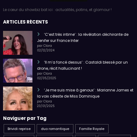
Le cœur du showbiz bat ici : actualités, potins, et glamour !
ARTICLES RÉCENTS
‘C’est très intime’ : la révélation déchirante de
Jenifer sur France Inter
par Clara
02/12/2024
‘Il m’a foncé dessus’ : Castaldi blessé par un
drone, récit hallucinant !
par Clara
02/05/2025
‘Je me suis mise à genoux’ : Marianne James et
la voix céleste de Miss Dominique
par Clara
23/01/2025
Naviguer par Tag
Brividi reprise
duo romantique
Famille Royale