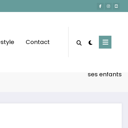
estyle
Contact
Accueil
Actu-People
e : entre gloire, excentricité et critiques de
ses enfants