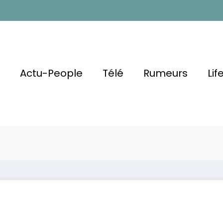
l
Actu-People
Télé
Rumeurs
Lif
loire,
De Ses
Philippe Katerin