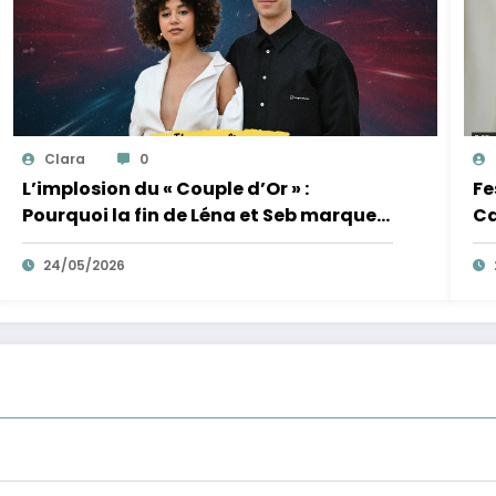
Clara
0
L’implosion du « Couple d’Or » :
Fe
Pourquoi la fin de Léna et Seb marque
Ca
la fin de l’innocence sur YouTube
de
24/05/2026