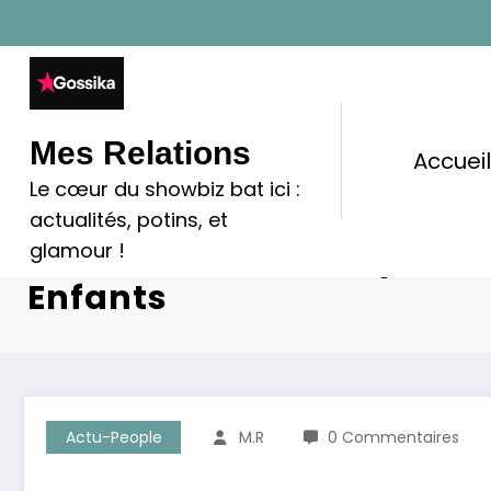
Aller
au
contenu
Mes Relations
Accuei
Le cœur du showbiz bat ici :
Philippe Katerine : Entre G
actualités, potins, et
Excentricité Et Critiques 
glamour !
Enfants
Actu-People
M.R
0 Commentaires