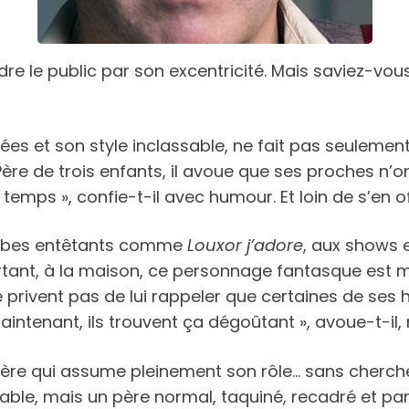
re le public par son excentricité. Mais saviez-vous
es et son style inclassable, ne fait pas seulement 
Père de trois enfants, il avoue que ses proches n’
e temps », confie-t-il avec humour. Et loin de s’en o
s tubes entêtants comme
Louxor j’adore
, aux shows 
rtant, à la maison, ce personnage fantasque est mis
 se privent pas de lui rappeler que certaines de s
aintenant, ils trouvent ça dégoûtant », avoue-t-il,
père qui assume pleinement son rôle… sans cherche
chable, mais un père normal, taquiné, recadré et pa