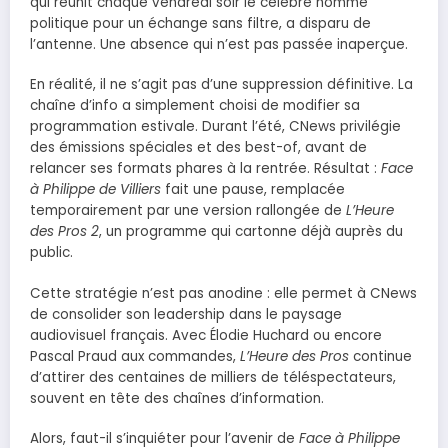
qui réunit chaque vendredi soir le célèbre homme
politique pour un échange sans filtre, a disparu de
l’antenne. Une absence qui n’est pas passée inaperçue.
En réalité, il ne s’agit pas d’une suppression définitive. La
chaîne d’info a simplement choisi de modifier sa
programmation estivale. Durant l’été, CNews privilégie
des émissions spéciales et des best-of, avant de
relancer ses formats phares à la rentrée. Résultat :
Face
à Philippe de Villiers
fait une pause, remplacée
temporairement par une version rallongée de
L’Heure
des Pros 2
, un programme qui cartonne déjà auprès du
public.
Cette stratégie n’est pas anodine : elle permet à CNews
de consolider son leadership dans le paysage
audiovisuel français. Avec Élodie Huchard ou encore
Pascal Praud aux commandes,
L’Heure des Pros
continue
d’attirer des centaines de milliers de téléspectateurs,
souvent en tête des chaînes d’information.
Alors, faut-il s’inquiéter pour l’avenir de
Face à Philippe