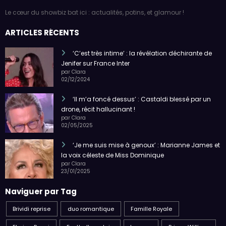
Le cœur du showbiz bat ici : actualités, potins, et glamour !
ARTICLES RÉCENTS
‘C’est très intime’ : la révélation déchirante de
Jenifer sur France Inter
par Clara
02/12/2024
‘Il m’a foncé dessus’ : Castaldi blessé par un
drone, récit hallucinant !
par Clara
02/05/2025
‘Je me suis mise à genoux’ : Marianne James et
la voix céleste de Miss Dominique
par Clara
23/01/2025
Naviguer par Tag
Brividi reprise
duo romantique
Famille Royale