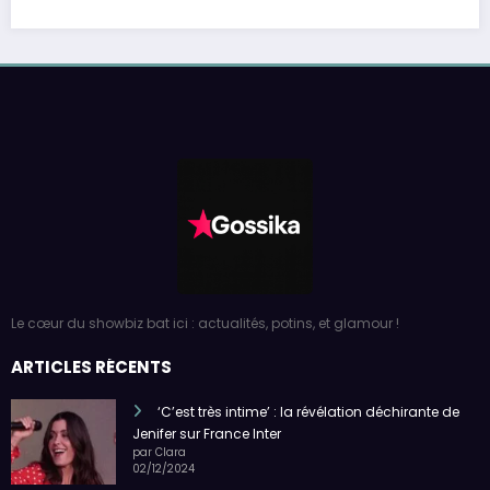
Le cœur du showbiz bat ici : actualités, potins, et glamour !
ARTICLES RÉCENTS
‘C’est très intime’ : la révélation déchirante de
Jenifer sur France Inter
par Clara
02/12/2024