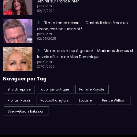
Jenifer sur France Inter
par Clara
02/12/2024
‘Il m’a foncé dessus’ : Castaldi blessé par un
drone, récit hallucinant !
par Clara
02/05/2025
‘Je me suis mise à genoux’ : Marianne James et
la voix céleste de Miss Dominique
par Clara
23/01/2025
Naviguer par Tag
Brividi reprise
duo romantique
Famille Royale
Florian Rossi
Football anglais
Louane
Prince William
Sven-Göran Eriksson