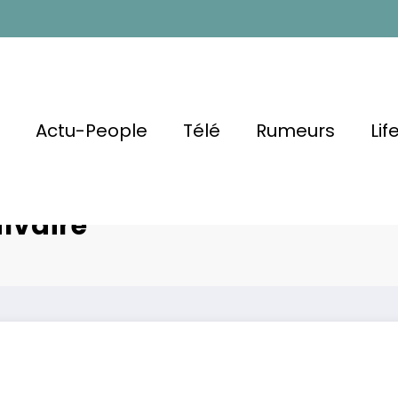
l
Actu-People
Télé
Rumeurs
Lif
 : Jamel
Fame, fortune
lvaire