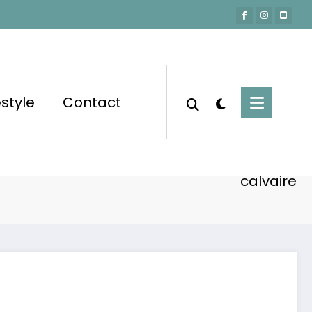
estyle
Contact
Accueil
Actu-People
 et solitude : Jamel Debbouze raconte son
calvaire