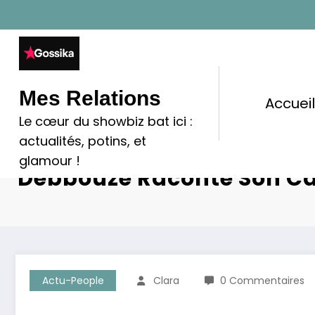
Aller
au
contenu
Mes Relations
Accuei
Le cœur du showbiz bat ici :
actualités, potins, et
Fame, Fortune Et Solitude
glamour !
Debbouze Raconte Son Ca
Actu-People
Clara
0 Commentaires