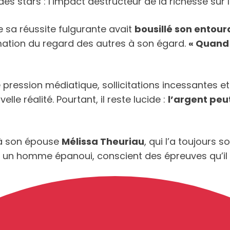
s stars : l’impact destructeur de la richesse sur le
ue sa réussite fulgurante avait
bousillé son entou
ormation du regard des autres à son égard.
« Quand 
re pression médiatique, sollicitations incessantes e
e réalité. Pourtant, il reste lucide :
l’argent peut
e à son épouse
Mélissa Theuriau
, qui l’a toujours 
re un homme épanoui, conscient des épreuves qu’il 