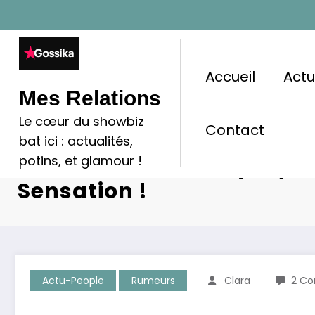
Aller
au
contenu
Accueil
Act
Mes Relations
Le cœur du showbiz
Contact
Gad Elmaleh : Sa Nouvell
bat ici : actualités,
Transformation Physique 
potins, et glamour !
Sensation !
Actu-People
Rumeurs
Clara
2 Co