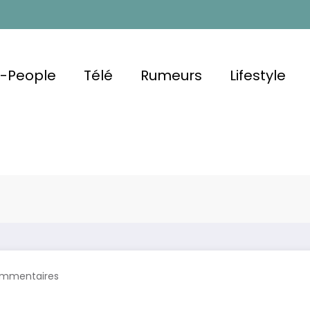
u-People
Télé
Rumeurs
Lifestyle
e
Qui Fait
Gad Elmaleh 
mmentaires