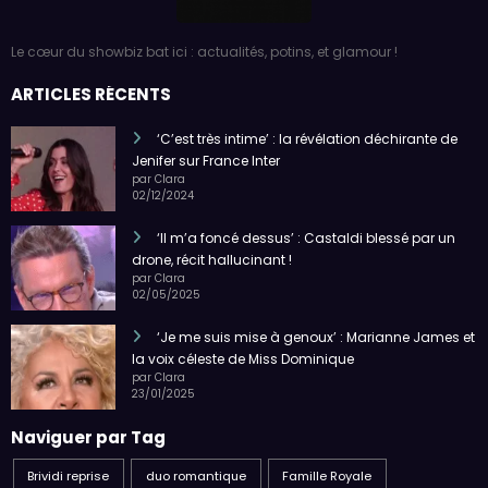
Le cœur du showbiz bat ici : actualités, potins, et glamour !
ARTICLES RÉCENTS
‘C’est très intime’ : la révélation déchirante de
Jenifer sur France Inter
par Clara
02/12/2024
‘Il m’a foncé dessus’ : Castaldi blessé par un
drone, récit hallucinant !
par Clara
02/05/2025
‘Je me suis mise à genoux’ : Marianne James et
la voix céleste de Miss Dominique
par Clara
23/01/2025
Naviguer par Tag
Brividi reprise
duo romantique
Famille Royale