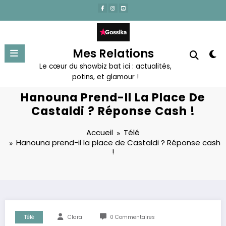
Aller
au
contenu
Mes Relations
Le cœur du showbiz bat ici : actualités,
potins, et glamour !
Hanouna Prend-Il La Place De
Castaldi ? Réponse Cash !
Accueil
Télé
Hanouna prend-il la place de Castaldi ? Réponse cash
!
Télé
Clara
0 Commentaires