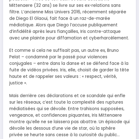
Mittenaere (32 ans) se livre sur ses ex-relations sans
filtre. L’ancienne Miss Univers 2016, récemment séparée
de Diego El Glaoui, fait face à un raz-de-marée
médiatique. Alors que Diego l’accuse publiquement
d’infidélité après leurs fiançailles, Iris contre-attaque
avec une plainte pour diffamation et cyberharcèlement.
Et comme si cela ne suffisait pas, un autre ex, Bruno
Pelat – condamné par le passé pour violences
conjugales – entre dans la danse et se défend face à la
fuite de vidéos privées. Iris, elle, choisit de garder la tête
haute et de rappeler ses valeurs : « respect, vérité,
justice ».
Mais derrière ces déclarations et ce scandale qui enfle
sur les réseaux, c’est toute la complexité des ruptures
médiatisées qui se dévoile. Entre trahisons supposées,
vengeance, et confidences piquantes, Iris Mittenaere
montre qu’elle ne se laissera pas abattre. Un épisode qui
dévoile les dessous d’une vie de star, où la sphère
privée se heurte sans cesse à la curiosité du public…