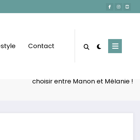
estyle
Contact
Accueil
Actu-People
 le pré :Ludovic s’effondre avant de devoir
choisir entre Manon et Mélanie !