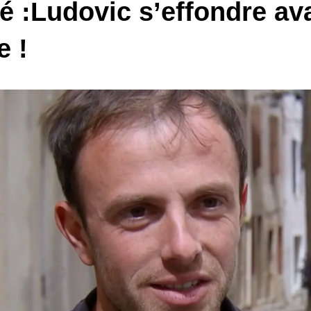
é :Ludovic s’effondre ava
e !