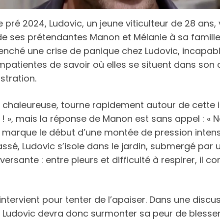
e pré 2024, Ludovic, un jeune viticulteur de 28 ans
e ses prétendantes Manon et Mélanie à sa famille au
enché une crise de panique chez Ludovic, incapa
 impatientes de savoir où elles se situent dans so
stration.
re chaleureuse, tourne rapidement autour de cette 
! », mais la réponse de Manon est sans appel : « Non
ns marque le début d’une montée de pression intense
sé, Ludovic s’isole dans le jardin, submergé par 
ersante : entre pleurs et difficulté à respirer, il 
ervient pour tenter de l’apaiser. Dans une discussi
jeu. Ludovic devra donc surmonter sa peur de bless