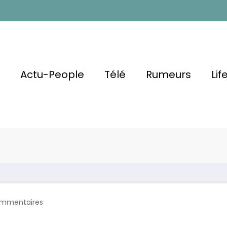
l
Actu-People
Télé
Rumeurs
Lif
Ludovic
r Choisir
L’amour est dans
mmentaires