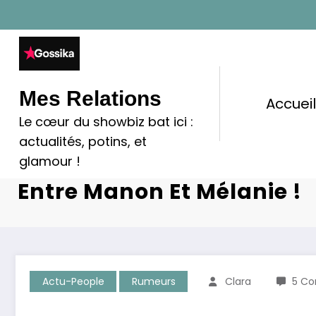
Aller
au
contenu
Mes Relations
Accuei
Le cœur du showbiz bat ici :
L’amour Est Dans Le Pré :
actualités, potins, et
S’effondre Avant De Devoi
glamour !
Entre Manon Et Mélanie !
Actu-People
Rumeurs
Clara
5 Co