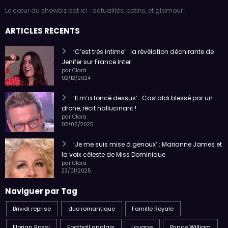
Le cœur du showbiz bat ici : actualités, potins, et glamour !
ARTICLES RÉCENTS
‘C’est très intime’ : la révélation déchirante de
Jenifer sur France Inter
par Clara
02/12/2024
‘Il m’a foncé dessus’ : Castaldi blessé par un
drone, récit hallucinant !
par Clara
02/05/2025
‘Je me suis mise à genoux’ : Marianne James et
la voix céleste de Miss Dominique
par Clara
23/01/2025
Naviguer par Tag
Brividi reprise
duo romantique
Famille Royale
Florian Rossi
Football anglais
Louane
Prince William