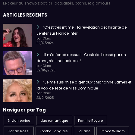
Le cœur du showbiz bat ici : actualités, potins, et glamour !
ARTICLES RÉCENTS
‘C’est très intime’ : la révélation déchirante de
Jenifer sur France Inter
par Clara
02/12/2024
‘Il m’a foncé dessus’ : Castaldi blessé par un
drone, récit hallucinant !
par Clara
02/05/2025
‘Je me suis mise à genoux’ : Marianne James et
la voix céleste de Miss Dominique
par Clara
23/01/2025
Naviguer par Tag
Brividi reprise
duo romantique
Famille Royale
Florian Rossi
Football anglais
Louane
Prince William