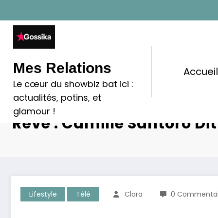
Aller
au
contenu
Mes Relations
Accuei
Le cœur du showbiz bat ici :
actualités, potins, et
Divorce, Nouveau Couple 
glamour !
Rêve : Camille Santoro Dit
Lifestyle
Télé
Clara
0 Commentai