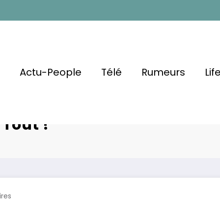
l
Actu-People
Télé
Rumeurs
Lif
Et Maison De
Divorce, 
 Tout !
res