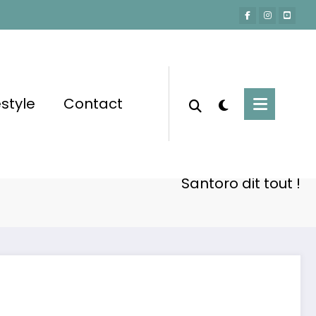
estyle
Contact
Accueil
Lifestyle
nouveau couple et maison de rêve : Camille
Santoro dit tout !