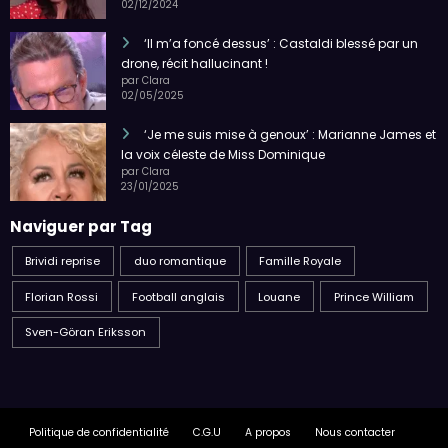
02/12/2024
‘Il m’a foncé dessus’ : Castaldi blessé par un
drone, récit hallucinant !
par Clara
02/05/2025
‘Je me suis mise à genoux’ : Marianne James et
la voix céleste de Miss Dominique
par Clara
23/01/2025
Naviguer par Tag
Brividi reprise
duo romantique
Famille Royale
Florian Rossi
Football anglais
Louane
Prince William
Sven-Göran Eriksson
Politique de confidentialité
C.G.U
A propos
Nous contacter