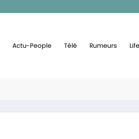
l
Actu-People
Télé
Rumeurs
Lif
 Du Départ ?
e Dans
Manon et Mélani