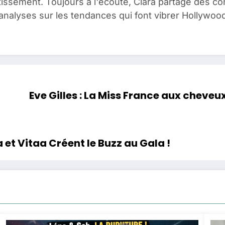
issement. Toujours à l'écoute, Clara partage des c
analyses sur les tendances qui font vibrer Hollywood
Eve Gilles : La Miss France aux cheveu
et Vitaa Créent le Buzz au Gala !