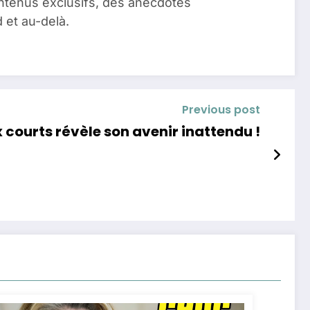
ontenus exclusifs, des anecdotes
 et au-delà.
Previous post
x courts révèle son avenir inattendu !