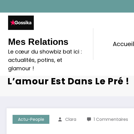
Aller
au
contenu
Mes Relations
Accuei
Le cœur du showbiz bat ici :
Manon Et Mélanie Au Bord
actualités, potins, et
La Crise De Ludovic Éclat
glamour !
L’amour Est Dans Le Pré !
Actu-People
Clara
1 Commentaires