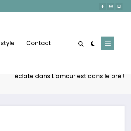
estyle
Contact
Accueil
Actu-People
e au bord du départ ? La crise de Ludovic
éclate dans L’amour est dans le pré !