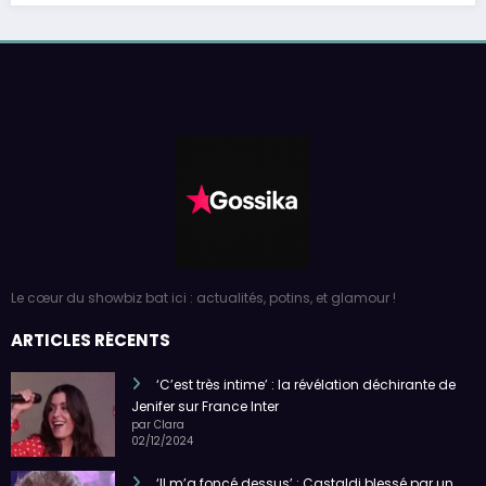
Le cœur du showbiz bat ici : actualités, potins, et glamour !
ARTICLES RÉCENTS
‘C’est très intime’ : la révélation déchirante de
Jenifer sur France Inter
par Clara
02/12/2024
‘Il m’a foncé dessus’ : Castaldi blessé par un