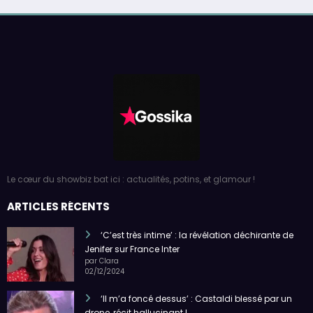
Le cœur du showbiz bat ici : actualités, potins, et glamour !
ARTICLES RÉCENTS
‘C’est très intime’ : la révélation déchirante de
Jenifer sur France Inter
par Clara
02/12/2024
‘Il m’a foncé dessus’ : Castaldi blessé par un
drone, récit hallucinant !